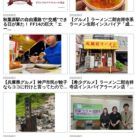
2026/8/2
2026/8/2
秋葉原駅の自由通路で“交感”でき
【グルメ】ラーメン二郎吉祥寺系
る日が来た！ FF14の巨大「エ
ラーメン生郎インスパイア「成…
ー…
2026/8/1
2026/8/1
【兵庫県グルメ】神戸市民が餃子
【希少グルメ】ラーメン二郎吉祥
ならココに行けと言ってたので…
寺店インスパイアラーメン店「…
2026/8/1
2026/8/1