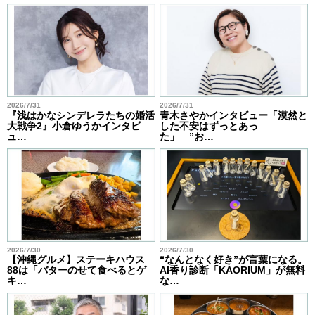
2026/7/31
2026/7/31
『浅はかなシンデレラたちの婚活
青木さやかインタビュー「漠然と
大戦争2』小倉ゆうかインタビ
した不安はずっとあっ
ュ…
た」 ”お…
2026/7/30
2026/7/30
【沖縄グルメ】ステーキハウス
“なんとなく好き”が言葉になる。
88は「バターのせて食べるとゲ
AI香り診断「KAORIUM」が無料
キ…
な…