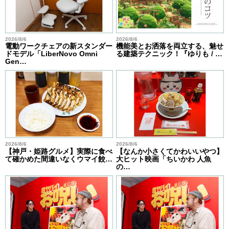
2026/8/6
2026/8/6
電動ワークチェアの新スタンダー
機能美とお洒落を両立する、魅せ
ドモデル「LiberNovo Omni
る建築テクニック！『ゆりも / …
Gen…
2026/8/6
2026/8/6
【神戸・姫路グルメ】実際に食べ
【なんか小さくてかわいいやつ】
て確かめた間違いなくウマイ餃…
大ヒット映画「ちいかわ 人魚
の…