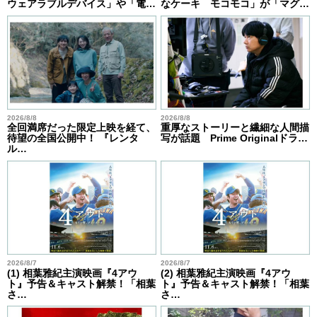
ウェアラブルデバイス」や「電…
なケーキ モコモコ」が「マグ…
2026/8/8
2026/8/8
全回満席だった限定上映を経て、
重厚なストーリーと繊細な人間描
待望の全国公開中！ 『レンタ
写が話題 Prime Originalドラ…
ル…
2026/8/7
2026/8/7
(1) 相葉雅紀主演映画『4アウ
(2) 相葉雅紀主演映画『4アウ
ト』予告＆キャスト解禁！「相葉
ト』予告＆キャスト解禁！「相葉
さ…
さ…