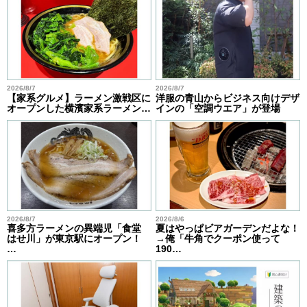
2026/8/7
2026/8/7
【家系グルメ】ラーメン激戦区に
洋服の青山からビジネス向けデザ
オープンした横濱家系ラーメン…
インの「空調ウエア」が登場
2026/8/7
2026/8/6
喜多方ラーメンの異端児「食堂
夏はやっぱビアガーデンだよな！
はせ川」が東京駅にオープン！
→俺「牛角でクーポン使って
…
190…