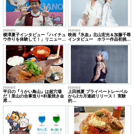
2026/8/3
2026/8/2
横澤夏子インタビュー「ハイチュ
映画『氷血』北山宏光＆加藤千尋
ウ作りを体験して！」リニュー…
インタビュー ホラー作品初挑…
2026/8/2
2026/8/2
平日の『うかい鳥山』は超穴場
上田桃夏 プライベートレーベル
だ！里山の合掌造り×朴葉焼き会
から2カ月連続リリース！ 実験
席…
的…