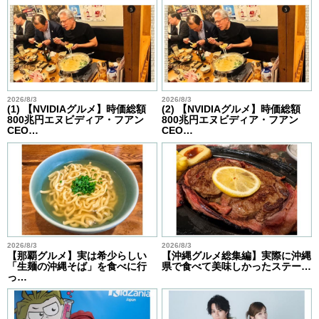
2026/8/3
2026/8/3
(1) 【NVIDIAグルメ】時価総額
(2) 【NVIDIAグルメ】時価総額
800兆円エヌビディア・フアン
800兆円エヌビディア・フアン
CEO…
CEO…
2026/8/3
2026/8/3
【那覇グルメ】実は希少らしい
【沖縄グルメ総集編】実際に沖縄
「生麺の沖縄そば」を食べに行
県で食べて美味しかったステー…
っ…