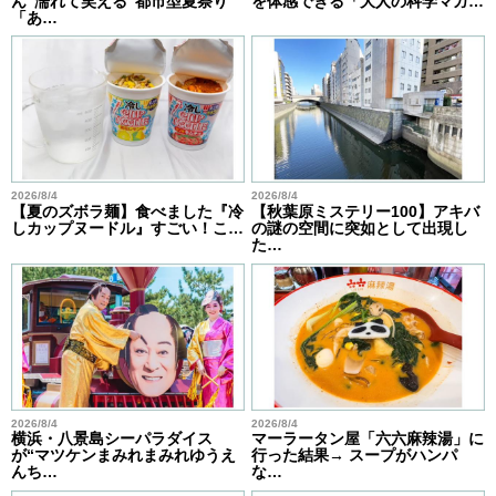
ん“濡れて笑える”都市型夏祭り
を体感できる「大人の科学マガ…
「あ…
2026/8/4
2026/8/4
【夏のズボラ麺】食べました『冷
【秋葉原ミステリー100】アキバ
しカップヌードル』すごい！こ…
の謎の空間に突如として出現し
た…
2026/8/4
2026/8/4
横浜・八景島シーパラダイス
マーラータン屋「六六麻辣湯」に
が“マツケンまみれまみれゆうえ
行った結果→ スープがハンパ
んち…
な…