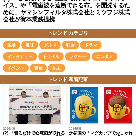
イス」や「電磁波を遮断できる布」を開発するた
めに、ヤマシンフィルタ株式会社とミツフジ株式
会社が資本業務提携
トレンド カテゴリ
生活
趣味
グルメ
映画
ドラマ
インタビュー
トラベル
レジャー
エンタメ
イベント
舞台
ALL
トレンド 新着記事
2026/8/8
2026/8/8
(2) 「着るだけで心電図が取れる
永谷園の「マグカップでおしゃれ