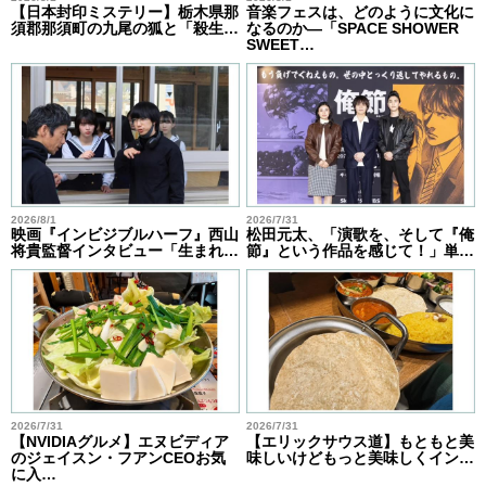
【日本封印ミステリー】栃木県那
音楽フェスは、どのように文化に
須郡那須町の九尾の狐と「殺生…
なるのか―「SPACE SHOWER
SWEET…
2026/8/1
2026/7/31
映画『インビジブルハーフ』西山
松田元太、「演歌を、そして『俺
将貴監督インタビュー「生まれ…
節』という作品を感じて！」単…
2026/7/31
2026/7/31
【NVIDIAグルメ】エヌビディア
【エリックサウス道】もともと美
のジェイスン・フアンCEOお気
味しいけどもっと美味しくイン…
に入…